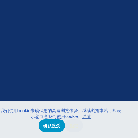
我们使用cookie来确保您的高速浏览体验。继续浏览本站，即表
示您同意我们使用cookie。
详情
确认接受
拒绝
© 2026 CREALIFE思创贯宇科技・
京ICP备16059315号