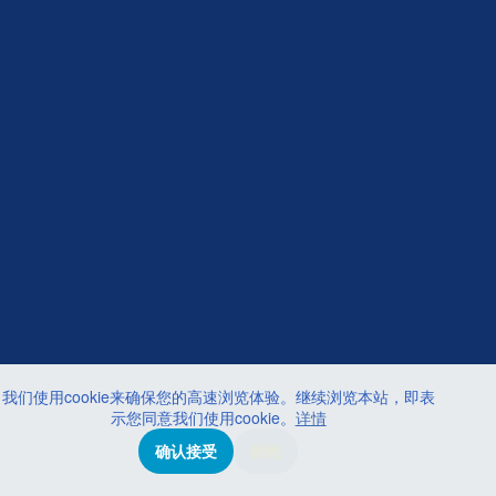
我们使用cookie来确保您的高速浏览体验。继续浏览本站，即表
示您同意我们使用cookie。
详情
确认接受
拒绝
© 2026 CREALIFE思创贯宇科技・
京ICP备16059315号