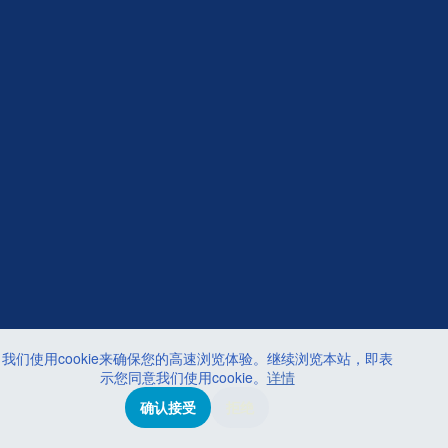
我们使用cookie来确保您的高速浏览体验。继续浏览本站，即表
示您同意我们使用cookie。
详情
确认接受
拒绝
© 2026 CREALIFE思创贯宇科技・
京ICP备16059315号