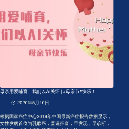
——
高
光
背
后？
母亲用爱哺育，我们以AI关怀 | #母亲节#快乐！
2020年5月10日
根据国家癌症中心2019年中国最新癌症报告数据显示，
女性发病首位为乳腺癌，普遍筛查，早发现，早诊断，