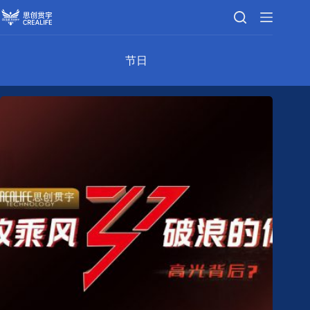
跳
至
内
容
节日