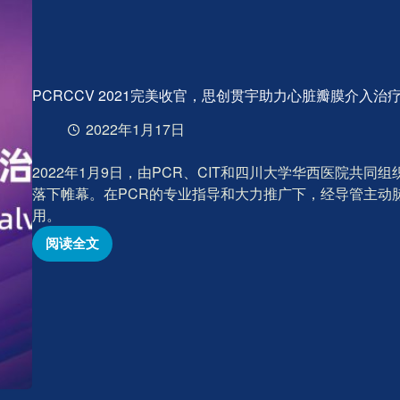
PCRCCV 2021完美收官，思创贯宇助力心脏瓣膜介入治
2022年1月17日
2022年1月9日，由PCR、CIT和四川大学华西医院共同
落下帷幕。在PCR的专业指导和大力推广下，经导管主动脉
用。
阅读全文
PCRCCV
2021
完
美
收
官，
思
创