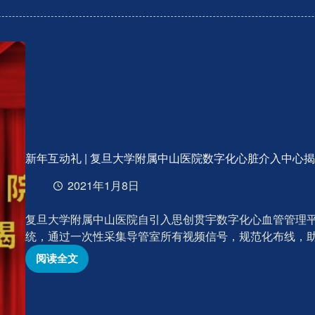
贯
宇
助
力
心
脏
瓣
膜
介
入
新年互动礼 | 复旦大学附属中山医院数字化心脏介入中心
治
疗
2021年1月8日
学
术
复旦大学附属中山医院自引入思创贯宇数字化心血管管理
盛
统，通过一次性采集导管室所有视频信号，规范化布线，
宴
阅读全文
新
年
互
动