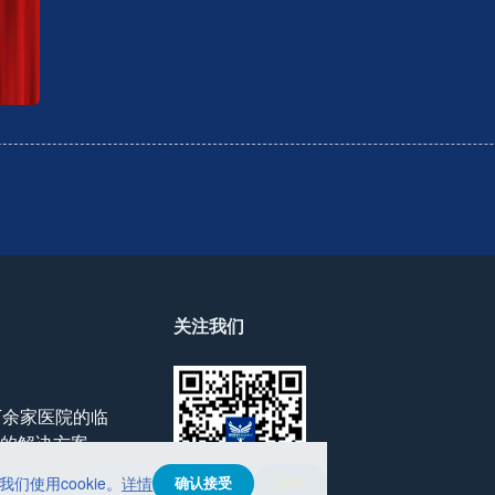
礼
|
复
旦
大
学
附
属
中
山
医
院
数
关注我们
字
化
心
脏
万余家医院的临
介
的解决方案。
入
中
们使用cookie。
详情
确认接受
拒绝