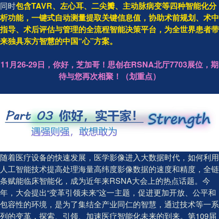
同时
包含TAVR、左心耳、二尖瓣、主动脉病变等四种智能化分
析功能，一键式自动测量提取关键信息值，协助术前规划、术中
指导、术后评估与管理的全流程智能决策平台，为全世界患者带
来独具东方智慧的中国“心”方案。
11月26-29日，你好，芝加哥！思创在RSNA北厅7703展位，期
待与您再次相聚！（划重点）
随着医疗设备的快速发展，医学影像进入大数据时代，如何利用
人工智能技术提高处理海量高纬度影像数据的速度和精度，全链
条赋能临床智能化，成为近年来RSNA大会上的热点话题。今
年，大会提出“变革引领未来”这一主题，促进更加开放、公平和
包容性的环境，是为了集结全产业同仁的智慧，通过技术等一系
列的变革，探索、引领、加速医疗智能化未来的到来。第109届