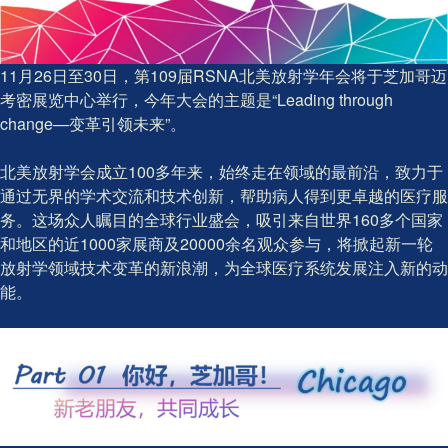
11月26日至30日，第109届RSNA北美放射学年会将于芝加哥迈
考密展览中心举行，今年大会的主题是“Leading through
change—变革引领未来”。
北美放射学会成立100多年来，始终走在领域的最前沿，致力于
通过无界的学术交流和技术创新，帮助病人得到更卓越的医疗服
务。这场众人瞩目的全球行业盛会，吸引来自世界160多个国家
和地区的近1000家展商及20000余名观众参与，将掀起新一轮
放射学领域技术变革的新浪潮，为全球医疗系统发展注入新的动
能。