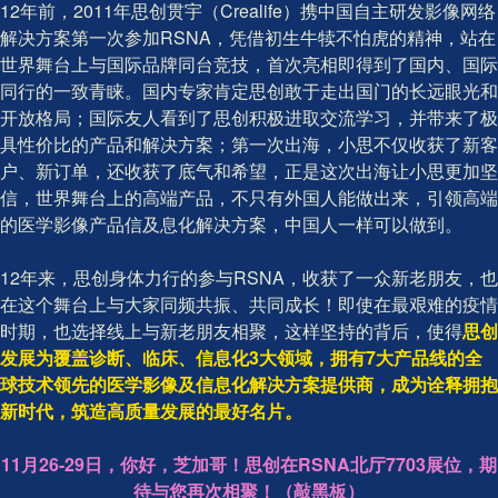
12年前，2011年思创贯宇（Crealife）携中国自主研发影像网络
解决方案第一次参加RSNA，凭借初生牛犊不怕虎的精神，站在
世界舞台上与国际品牌同台竞技，首次亮相即得到了国内、国际
同行的一致青睐。国内专家肯定思创敢于走出国门的长远眼光和
开放格局；国际友人看到了思创积极进取交流学习，并带来了极
具性价比的产品和解决方案；第一次出海，小思不仅收获了新客
户、新订单，还收获了底气和希望，正是这次出海让小思更加坚
信，世界舞台上的高端产品，不只有外国人能做出来，引领高端
的医学影像产品信及息化解决方案，中国人一样可以做到。
12年来，思创身体力行的参与RSNA，收获了一众新老朋友，也
在这个舞台上与大家同频共振、共同成长！即使在最艰难的疫情
时期，也选择线上与新老朋友相聚，这样坚持的背后，使得
思创
发展为覆盖诊断、临床、信息化3大领域，拥有7大产品线的全
球技术领先的医学影像及信息化解决方案提供商，成为诠释拥抱
新时代，筑造高质量发展的最好名片。
11月26-29日，你好，芝加哥！思创在RSNA北厅7703展位，期
待与您再次相聚！（敲黑板）