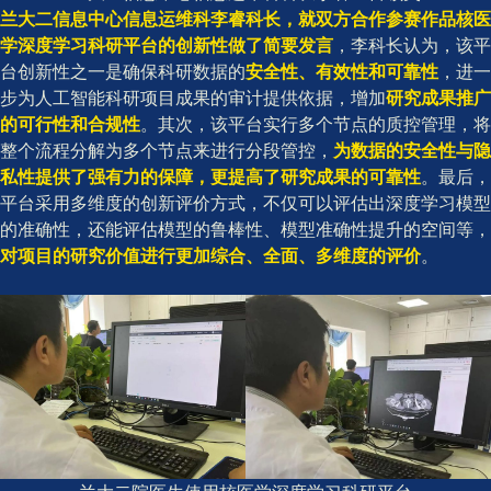
兰大二信息中心信息运维科李睿科长，就双方合作参赛作品核医
学深度学习科研平台的创新性做了简要发言
，李科长认为，该平
台创新性之一是确保科研数据的
安全性、有效性和可靠性
，进一
步为人工智能科研项目成果的审计提供依据，增加
研究成果推广
的可行性和合规性
。其次，该平台实行多个节点的质控管理，将
整个流程分解为多个节点来进行分段管控，
为数据的安全性与隐
私性提供了强有力的保障，更提高了研究成果的可靠性
。最后，
平台采用多维度的创新评价方式，不仅可以评估出深度学习模型
的准确性，还能评估模型的鲁棒性、模型准确性提升的空间等，
对项目的研究价值进行更加综合、全面、多维度的评价
。