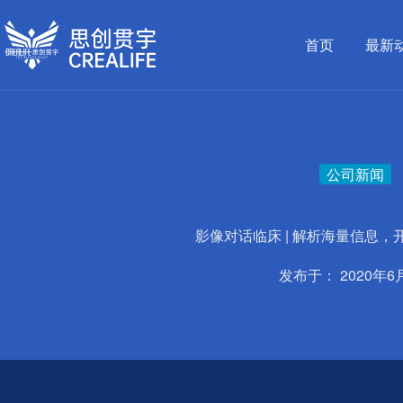
跳
至
首页
最新
内
容
公司新闻
影像对话临床 | 解析海量信息，
发布于：
2020年6