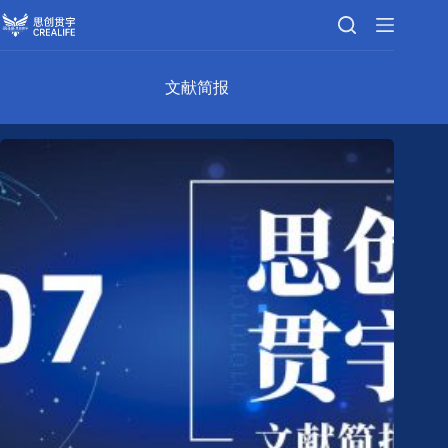
跳
至
内
容
文献简报