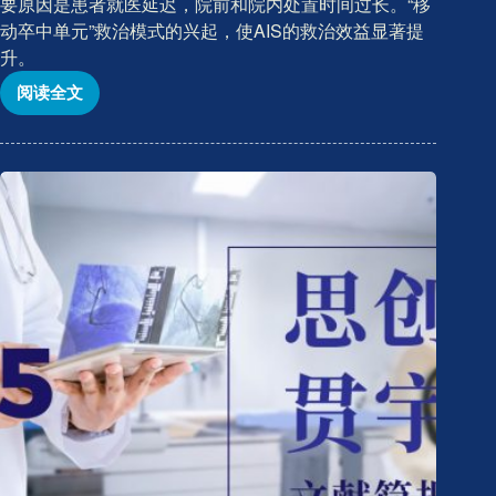
要原因是患者就医延迟，院前和院内处置时间过长。“移
动卒中单元”救治模式的兴起，使AIS的救治效益显著提
升。
阅读全文
CREALIFE-
文
献
简
报
2022
年
第
六
期