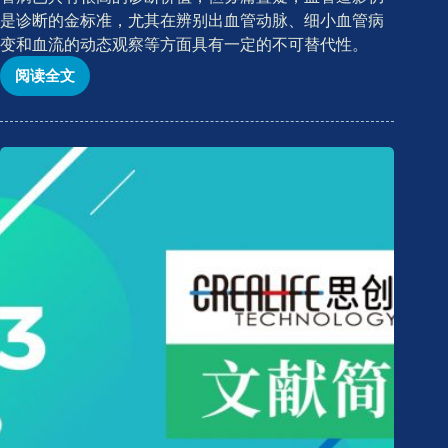
是诊断的金标准，尤其在辨别出血管动脉、细小血管病
变和血流的动态观察等方面具有一定的不可替代性。
阅读全文
CREALIFE-
文
献
简
报
2020
年
第
四
期