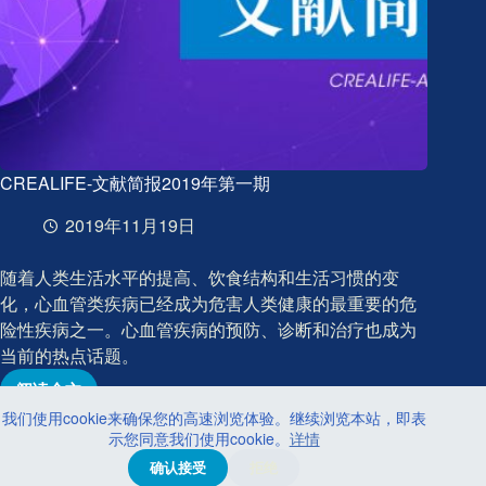
CREALIFE-文献简报2019年第一期
2019年11月19日
随着人类生活水平的提高、饮食结构和生活习惯的变
化，心血管类疾病已经成为危害人类健康的最重要的危
险性疾病之一。心血管疾病的预防、诊断和治疗也成为
当前的热点话题。
阅读全文
CREALIFE-
我们使用cookie来确保您的高速浏览体验。继续浏览本站，即表
文
示您同意我们使用cookie。
详情
献
© 2026 CREALIFE思创贯宇科技・
京ICP备16059315
确认接受
拒绝
简