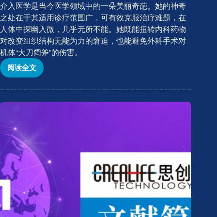
介入医学是当今医学领域中的一朵美丽奇葩。她的神奇
之处在于其适用诊疗范围广，可有效克服治疗难题，在
人体中探幽入微，几乎无所不能。她既能扭转内科药物
对改变组织结构无能为力的窘迫，也能避免外科手术对
机体“大刀阔斧”的伤害。
阅读全文
CREALIFE-
文
献
简
报
2020
年
第
二
期