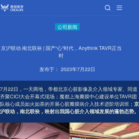
跳
至
内
容
公司新闻
京沪联动·南北联袂 | 国产“心”时代，Anythink TAVR正当
时
发布于：
2023年7月22日
7月22日，一天两地，帝都北京心脏影像及介入领域专家、同道
齐聚CICI大会开幕式现场；魔都上海瓣膜中心建设单位TAVR团
队核心成员如火如荼的开展心脏瓣膜病介入技术进阶培训班；
京
沪联动，南北联袂，映射出我国心脏介入领域发展的蓬勃态势。