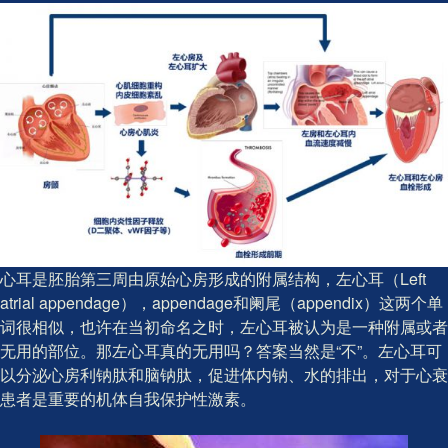
心耳是胚胎第三周由原始心房形成的附属结构，左心耳（Left
atrial appendage），appendage和阑尾（appendix）这两个单
词很相似，也许在当初命名之时，左心耳被认为是一种附属或者
无用的部位。那左心耳真的无用吗？答案当然是“不”。左心耳可
以分泌心房利钠肽和脑钠肽，促进体内钠、水的排出，对于心衰
患者是重要的机体自我保护性激素。