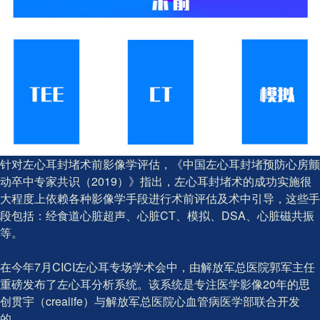
针对左心耳封堵术前影像学评估，《中国左心耳封堵预防心房颤
动卒中专家共识（2019）》指出，左心耳封堵术的成功实施很
大程度上依赖各种影像学手段进行术前评估及术中引导，这些手
段包括：经食道心脏超声、心脏CT、模拟、DSA、心脏磁共振
等。
在今年7月CICI左心耳专场学术会中，由解放军总医院郭军主任
重磅发布了左心耳分析系统。该系统是专注医学影像20年的思
创贯宇（crealife）与解放军总医院心血管病医学部联合开发
的。