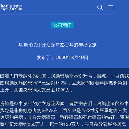
跳
至
内
容
公司新闻
“耳”听心受 | 开启探寻左心耳的神秘之旅
发布于：
2020年8月19日
随着人口老龄化的到来，房颤患病率不断升高，据统计，目前我
国房颤疾病的患病率已达到1~2%，且患病率随着年龄增长急剧
上升，我国总患病人数已近1000万。
房颤是卒中发生的独立危险因素，有数据表明，房颤患者的卒中
风险是非房颤患者的5倍左右，而卒中是当今世界严重危害人类
健康的疾病，具有发病率高、致残率高和死亡率高的特征。我国
每年新发病约250万人，死亡约150万人，是目前导致城乡居民